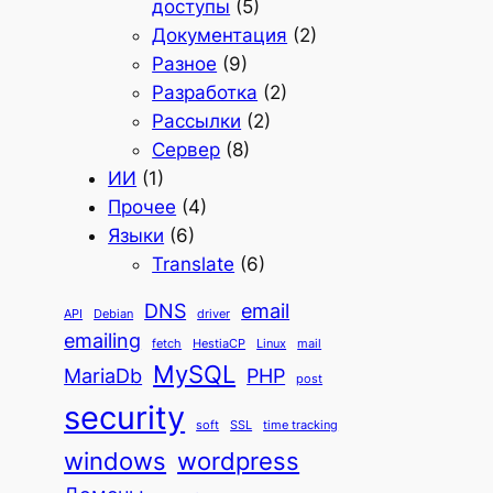
доступы
(5)
Документация
(2)
Разное
(9)
Разработка
(2)
Рассылки
(2)
Сервер
(8)
ИИ
(1)
Прочее
(4)
Языки
(6)
Translate
(6)
DNS
email
API
Debian
driver
emailing
fetch
HestiaCP
Linux
mail
MySQL
MariaDb
PHP
post
security
soft
SSL
time tracking
windows
wordpress