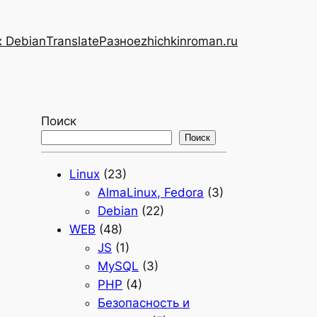
x Debian
Translate
Разное
zhichkinroman.ru
Поиск
Поиск
Linux
(23)
AlmaLinux, Fedora
(3)
Debian
(22)
WEB
(48)
JS
(1)
MySQL
(3)
PHP
(4)
Безопасность и