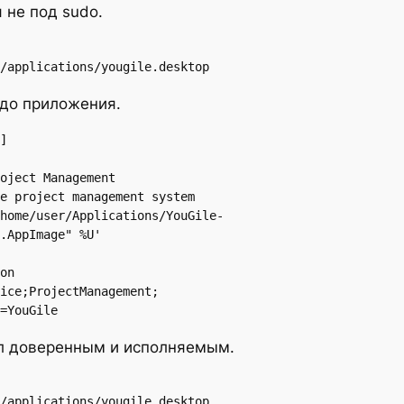
 не под sudo.
/applications/yougile.desktop
 до приложения.
]

oject Management

e project management system

home/user/Applications/YouGile-
.AppImage" %U'

on

ice;ProjectManagement;

=YouGile
л доверенным и исполняемым.
/applications/yougile.desktop