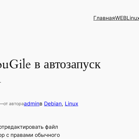
Главная
WEB
Linu
uGile в автозапуск
n
—
admin
в
Debian
, 
Linux
от автора
 отредактировать файл
top с правами обычного