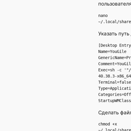
пользователя
nano 
~/.local/share
Указать путь
[Desktop Entry
Name=YouGile

GenericName=Pr
Comment=YouGil
Exec=sh -c '"/
40.38.3-x86_64
Terminal=false

Type=Applicati
Categories=Off
StartupWMClass
Сделать фай
chmod +x 
~/.local/share