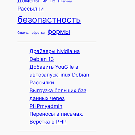
Домены
ИИ
ПО
Плагины
Рассылки
безопастность
формы
бэкенд
вёрстка
Драйверы Nvidia на
Debian 13
Добавить YouGile в
автозапуск linux Debian
Рассылки
Выгрузка больших баз
данных через
PHPmyadmin
Переносы в письмах.
Вёрстка в PHP