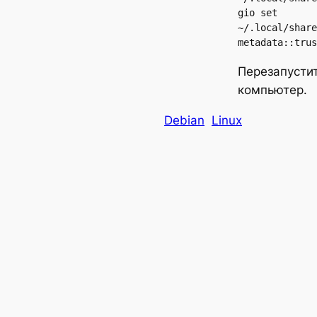
gio set 
~/.local/share
metadata::trus
Перезапустит
компьютер.
Debian
Linux