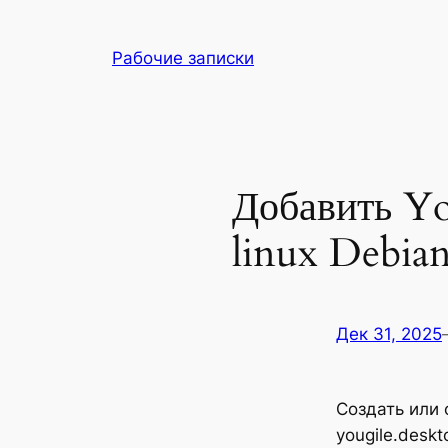
Перейти
к
Рабочие записки
содержимому
Добавить Yo
linux Debia
Дек 31, 2025
Создать или
yougile.desk