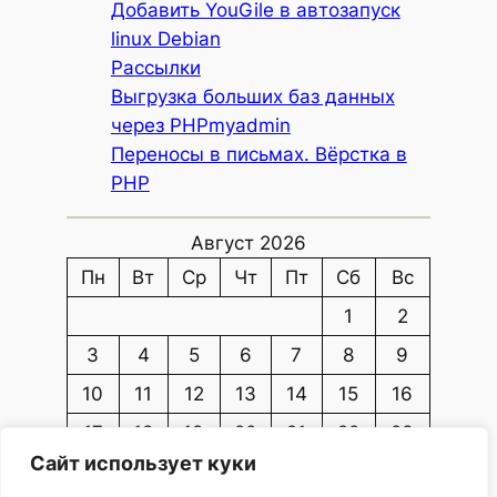
Добавить YouGile в автозапуск
linux Debian
Рассылки
Выгрузка больших баз данных
через PHPmyadmin
Переносы в письмах. Вёрстка в
PHP
Август 2026
Пн
Вт
Ср
Чт
Пт
Сб
Вс
1
2
3
4
5
6
7
8
9
10
11
12
13
14
15
16
17
18
19
20
21
22
23
Сайт использует куки
24
25
26
27
28
29
30