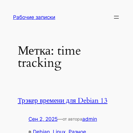
Перейти
к
Рабочие записки
содержимому
Метка:
time
tracking
Трэкер времени для Debian 13
Сен 2, 2025
—
admin
от автора
в
Debian
, 
Linux
, 
Разное