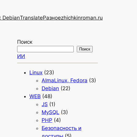
x Debian
Translate
Разное
zhichkinroman.ru
Поиск
Поиск
ИИ
Linux
(23)
AlmaLinux, Fedora
(3)
Debian
(22)
WEB
(48)
JS
(1)
MySQL
(3)
PHP
(4)
Безопасность и
доступы
(5)