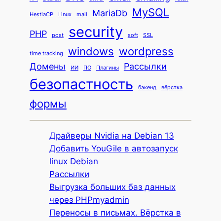
MySQL
MariaDb
HestiaCP
Linux
mail
security
PHP
post
soft
SSL
windows
wordpress
time tracking
Домены
Рассылки
ИИ
ПО
Плагины
безопастность
бэкенд
вёрстка
формы
Драйверы Nvidia на Debian 13
Добавить YouGile в автозапуск
linux Debian
Рассылки
Выгрузка больших баз данных
через PHPmyadmin
Переносы в письмах. Вёрстка в