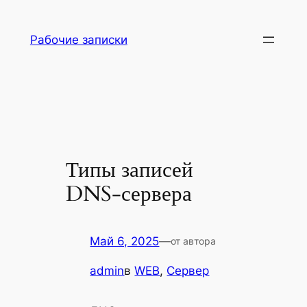
Перейти
к
Рабочие записки
содержимому
Типы записей
DNS-сервера
Май 6, 2025
—
от автора
admin
в
WEB
, 
Сервер