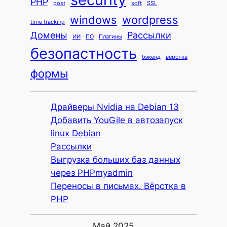
PHP
post
soft
SSL
windows
wordpress
time tracking
Домены
Рассылки
ИИ
ПО
Плагины
безопастность
бэкенд
вёрстка
формы
Драйверы Nvidia на Debian 13
Добавить YouGile в автозапуск
linux Debian
Рассылки
Выгрузка больших баз данных
через PHPmyadmin
Переносы в письмах. Вёрстка в
PHP
Май 2025