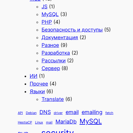
JS
(1)
MySQL
(3)
PHP
(4)
Безопасность и доступы
(5)
Документация
(2)
Разное
(9)
Разработка
(2)
Рассылки
(2)
Сервер
(8)
ИИ
(1)
Прочее
(4)
Языки
(6)
Translate
(6)
DNS
email
emailing
API
Debian
driver
fetch
MySQL
MariaDb
HestiaCP
Linux
mail
security