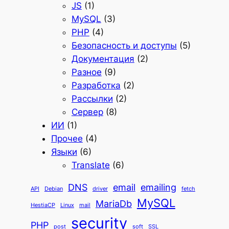
JS
(1)
MySQL
(3)
PHP
(4)
Безопасность и доступы
(5)
Документация
(2)
Разное
(9)
Разработка
(2)
Рассылки
(2)
Сервер
(8)
ИИ
(1)
Прочее
(4)
Языки
(6)
Translate
(6)
DNS
email
emailing
API
Debian
driver
fetch
MySQL
MariaDb
HestiaCP
Linux
mail
security
PHP
post
soft
SSL