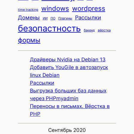
windows
wordpress
time tracking
Домены
Рассылки
ИИ
ПО
Плагины
безопастность
бэкенд
вёрстка
формы
Драйверы Nvidia на Debian 13
Добавить YouGile в автозапуск
linux Debian
Рассылки
Выгрузка больших баз данных
через PHPmyadmin
Переносы в письмах. Вёрстка в
PHP
Сентябрь 2020