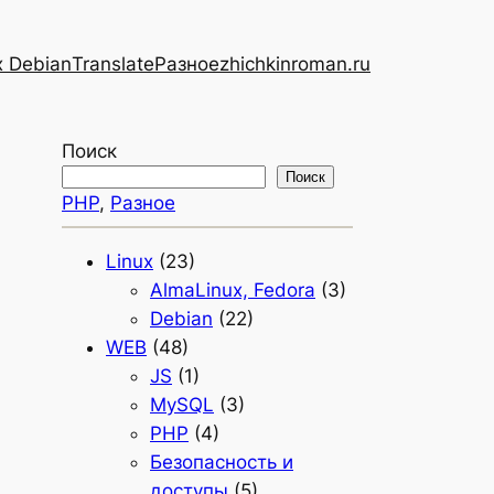
x Debian
Translate
Разное
zhichkinroman.ru
Поиск
Поиск
PHP
, 
Разное
Linux
(23)
AlmaLinux, Fedora
(3)
Debian
(22)
WEB
(48)
JS
(1)
MySQL
(3)
PHP
(4)
Безопасность и
доступы
(5)