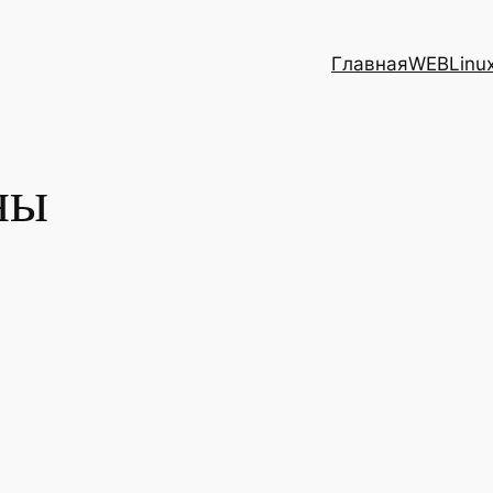
Главная
WEB
Linu
ны