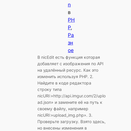
n
в
PH
P
, 
Ра
зн
ое
В nicEdit есть функция которая
добавляет с изображения по API
на удалённый ресурс. Как это
изменить используя PHP. 2.
Найдите в коде редактора
строку типа
nicURI:»http://api.imgur.com/2/uplo
ad.json» и замените её на путь к
своему файлу, например
nicURI:»upload_img.php». 3.
Проверьте загрузку. Взято здесь,
но внесены изменения в